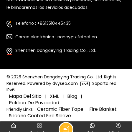
le brindaremos los servicios adecuados.
Teléfono : +8613510445435
Correo electrónico : nancy@xifei.net.cn
Shenzhen Dongxieying Trading Co., Ltd.
© 2026 Shenzhen Dongxieying Trading Co., Ltd. Rights
Reserved. Powered by dyyseo.com
Soporta red
IPv6
Mapa Del Sitio
XML
Blog
|
|
|
Política De Privacidad
Ceramic Fiber Tape
Fire Blanket
Friendly Links:
Silicone Coated Fire Sleeve