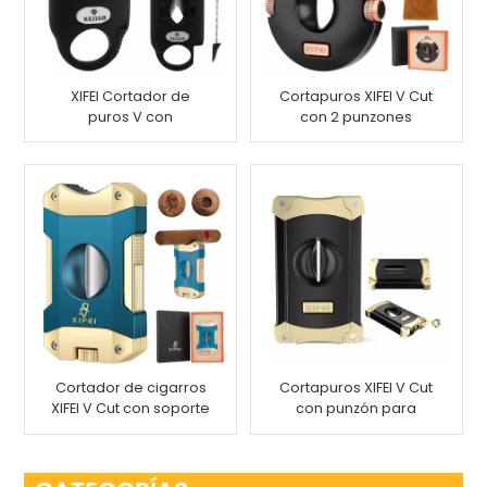
XIFEI Cortador de
Cortapuros XIFEI V Cut
puros V con
con 2 punzones
herramienta para
mejorar el dibujo, 2
soportes para puros,
cortar hasta 55 puros
de calibre de anillo
Cortador de cigarros
Cortapuros XIFEI V Cut
XIFEI V Cut con soporte
con punzón para
para cigarros
puros