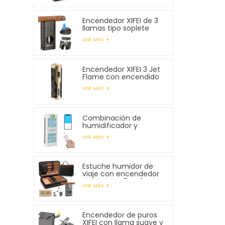
Encendedor XIFEI de 3
llamas tipo soplete
con cortador en V con
VER MÁS
resorte
Encendedor XIFEI 3 Jet
Flame con encendido
electrónico
VER MÁS
Combinación de
humidificador y
purificador de aire XIFEI
VER MÁS
Estuche humidor de
viaje con encendedor
de cigarros 5 en 1,
VER MÁS
capacidad para 7
cigarros
Encendedor de puros
XIFEI con llama suave y