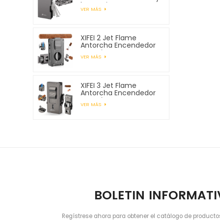
herramientas para
VER MÁS
pipa
XIFEI 2 Jet Flame
Antorcha Encendedor
con Cigar Vcutter
VER MÁS
Punch Stand Draw
Enhancer
XIFEI 3 Jet Flame
Antorcha Encendedor
con Cigar Vcutter
VER MÁS
Punch Stand Draw
Enhancer
BOLETIN INFORMAT
Regístrese ahora para obtener el catálogo de producto