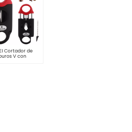
EI Cortador de
puros V con
ramienta para
rar el dibujo, 2
oportes para
s, cortar hasta
uros de calibre
de anillo