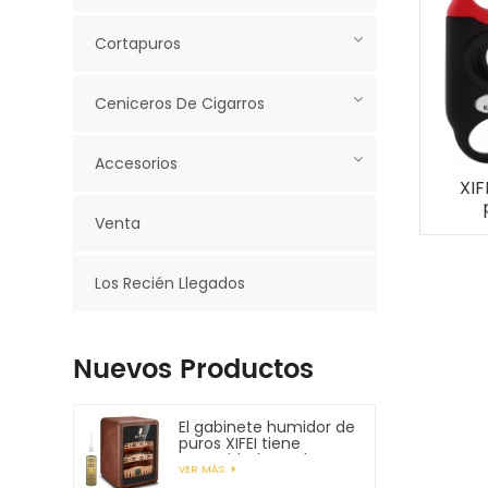
Cortapuros
Ceniceros De Cigarros
Accesorios
XIF
Venta
her
mejo
s
Los Recién Llegados
puro
55 p
Nuevos Productos
El gabinete humidor de
puros XIFEI tiene
capacidad para hasta
VER MÁS
150 puros