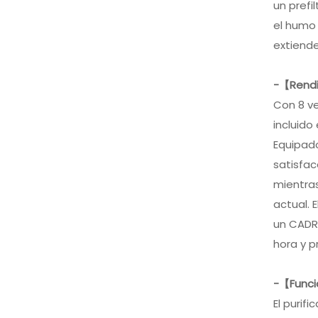
XIFEI 2 Jet Flame
un prefi
Antorcha Encendedor
el humo 
con Cigar Vcutter
VER MÁS
Punch Stand Draw
extiende
Enhancer
XIFEI 3 Jet Flame
Antorcha Encendedor
-【Rendi
con Cigar Vcutter
VER MÁS
Punch Stand Draw
Con 8 ve
Enhancer
incluido
Equipado
satisfac
mientras
actual.
un CADR 
hora y 
-【Funci
El purif