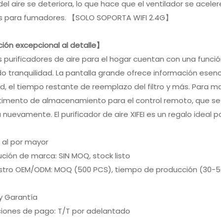
del aire se deteriora, lo que hace que el ventilador se acele
s para fumadores. 【SOLO SOPORTA WIFI 2.4G】
ión excepcional al detalle】
 purificadores de aire para el hogar cuentan con una funci
o tranquilidad. La pantalla grande ofrece información esencia
 el tiempo restante de reemplazo del filtro y más. Para ma
imento de almacenamiento para el control remoto, que se 
 nuevamente. El purificador de aire XIFEI es un regalo ideal p
 al por mayor
bución de marca: SIN MOQ, stock listo
istro OEM/ODM: MOQ (500 PCS), tiempo de producción (30-50
y Garantía
ciones de pago: T/T por adelantado