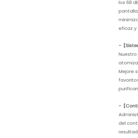
los 68 d
pantalla
minimiza
eficaz y
-【Siste
Nuestro 
atomizar
Mejore s
favorito
purifica
-【Contr
Administ
del cont
resultad