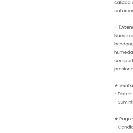
calidad 
entorno
-【Atenc
Nuestros
brindand
humedad,
compart
presiona
★ Venta
- Distri
- Sumin
★ Pago 
- Condi