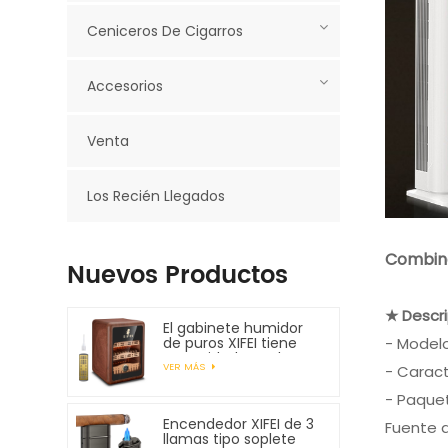
Ceniceros De Cigarros
Accesorios
Venta
Los Recién Llegados
Combina
Nuevos Productos
★ Descr
El gabinete humidor
- Model
de puros XIFEI tiene
capacidad para hasta
VER MÁS
- Caract
150 puros
- Paquete
Encendedor XIFEI de 3
Fuente d
llamas tipo soplete