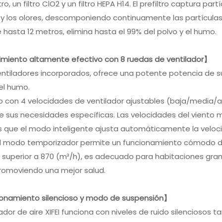
ltro, un filtro ClO2 y un filtro HEPA H14. El prefiltro captura 
y los olores, descomponiendo continuamente las partículas s
 hasta 12 metros, elimina hasta el 99% del polvo y el humo.
miento altamente efectivo con 8 ruedas de ventilador】
ntiladores incorporados, ofrece una potente potencia de suc
 el humo.
 con 4 velocidades de ventilador ajustables (baja/media/alt
e sus necesidades específicas. Las velocidades del viento m
 que el modo inteligente ajusta automáticamente la velocida
 El modo temporizador permite un funcionamiento cómodo du
superior a 870 (m³/h), es adecuado para habitaciones grand
promoviendo una mejor salud.
onamiento silencioso y modo de suspensión】
icador de aire XIFEI funciona con niveles de ruido silencios