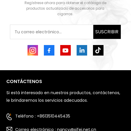
Regístrese ahora para obtener el catálogo de
APRENDE MÁS
APRENDE MÁS
productos actualizado de accesorios para
cigarros.
SUSCRIBIR
CONTÁCTENOS
Si está interesado en nuestros productos, contáctenos,
le brindaremos los servicios adecuados.
Teléfono : +8613510445435
Correo electrónico : nancy@xifei.net.cn