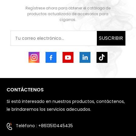
Regístrese ahora para obtener el catálogo de
APRENDE MÁS
APRENDE MÁS
productos actualizado de accesorios para
cigarros.
SUSCRIBIR
CONTÁCTENOS
Si está interesado en nuestros productos, contáctenos,
le brindaremos los servicios adecuados.
Teléfono : +8613510445435