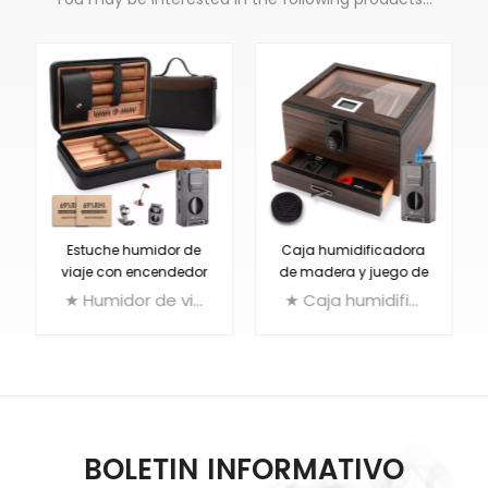
Estuche humidor de
Caja humidificadora
viaje con encendedor
de madera y juego de
de cigarros 5 en 1,
encendedor de
★ Humidor de viaje + Encendedor de cigarros 5 en 1 + 2 paquetes de humedad bidireccionales | Humidor: cuero PU, forrado en madera de cedro, capacidad para 7 puros | Encendedor: encendedor de 2 antorchas de chorro + cortador de cigarros V + perforador de cigarros + soporte para cigarros + potenciador de extracción
★ Caja humidificadora de madera con higrómetro digital, humidificador y cajón, paquete de humedad de 2 vías, con capacidad para 80 puros ★ Encendedor de cigarros 5 en 1: Encendedor de 2 antorchas de chorro + Cortador de cigarros en V + Perforador de cigarros + Soporte para cigarros + Potenciador de aspiración
capacidad para 7
cigarros 5 en 1
cigarros
BOLETIN INFORMATIVO