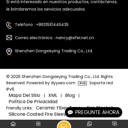
Si está interesado en nuestros productos, contáctenos,
le brindaremos los servicios adecuados.
Teléfono : +8613510445435
Correo electrónico : nancy@xifei.net.cn
Shenzhen Dongxieying Trading Co., Ltd.
© 2026 Shenzhen Dongxieying Trading Co., Ltd. Rights
Reserved. Powered by dyyseo.com
Soporta red
IPv6
Mapa Del Sitio
XML
Blog
|
|
|
Política De Privacidad
Ceramic Fiber Tape
Fire Blanket
Friendly Links:
PREGUNTE AHORA
Silicone Coated Fire Sleeve