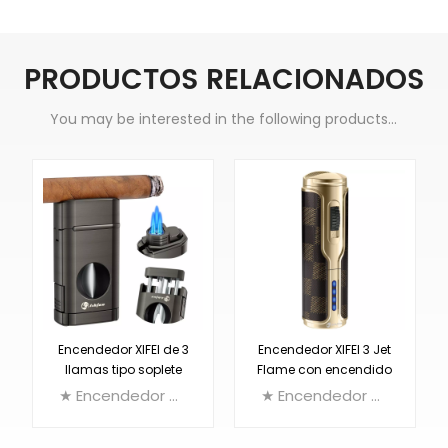
PRODUCTOS RELACIONADOS
You may be interested in the following products...
Encendedor XIFEI de 3
Encendedor XIFEI 3 Jet
llamas tipo soplete
Flame con encendido
con cortador en V con
electrónico
★ Encendedor de cigarros multifunción 3 en 1: encendedor de antorcha triple + cortador en V + soporte para cigarros
★ Encendedor de cigarros multifunción 3 en 1: encendedor de antorcha triple + cortador perforador + soporte para cigarros
resorte