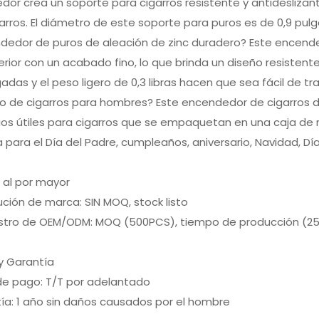
or crea un soporte para cigarros resistente y antideslizant
arros. El diámetro de este soporte para puros es de 0,9 p
ndedor de puros de aleación de zinc duradero? Este encend
erior con un acabado fino, lo que brinda un diseño resistent
gadas y el peso ligero de 0,3 libras hacen que sea fácil de tr
o de cigarros para hombres? Este encendedor de cigarros de 
os útiles para cigarros que se empaquetan en una caja de 
 para el Día del Padre, cumpleaños, aniversario, Navidad, D
 al por mayor
bución de marca: SIN MOQ, stock listo
istro de OEM/ODM: MOQ (500PCS), tiempo de producción (25
y Garantía
 de pago: T/T por adelantado
ía: 1 año sin daños causados por el hombre