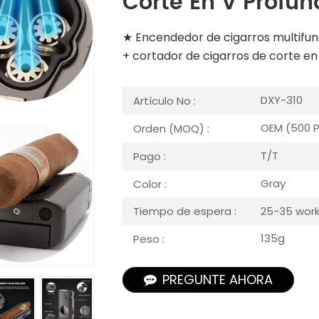
Corte En V Profun
★ Encendedor de cigarros multifunc
+ cortador de cigarros de corte en
DXY-310
Artículo No :
OEM (500 
Orden (MOQ) :
T/T
Pago :
Gray
Color :
25-35 work
Tiempo de espera :
135g
Peso :
PREGUNTE AHORA