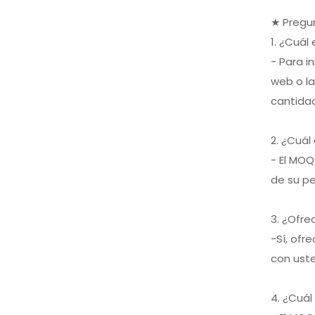
Enhancer
★ Pregu
XIFEI 3 Jet Flame
Antorcha Encendedor
1. ¿Cuál
con Cigar Vcutter
VER MÁS
- Para i
Punch Stand Draw
Enhancer
web o la
cantida
2. ¿Cuál
- El MOQ
de su pe
3. ¿Ofr
-Sí, ofr
con uste
4. ¿Cuá