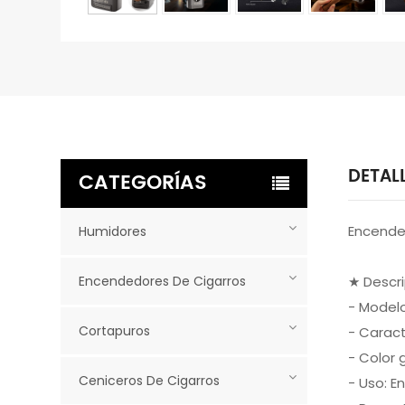
DETAL
CATEGORÍAS
Encended
Humidores
Encendedores De Cigarros
★ Descr
- Model
Cortapuros
- Caract
- Color g
Ceniceros De Cigarros
- Uso: E