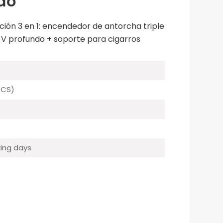
do
ión 3 en 1: encendedor de antorcha triple
 V profundo + soporte para cigarros
PCS)
ing days