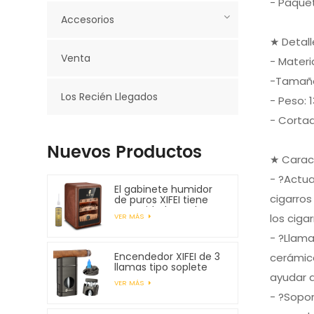
- Paquet
Accesorios
★ Detall
Venta
- Materi
-Tamañ
Los Recién Llegados
- Peso: 
- Cortad
Nuevos Productos
★ Carac
- ?Actua
El gabinete humidor
cigarros
de puros XIFEI tiene
capacidad para hasta
los ciga
VER MÁS
150 puros
- ?Llama
Encendedor XIFEI de 3
cerámica
llamas tipo soplete
ayudar 
con cortador en V con
VER MÁS
resorte
- ?Sopor