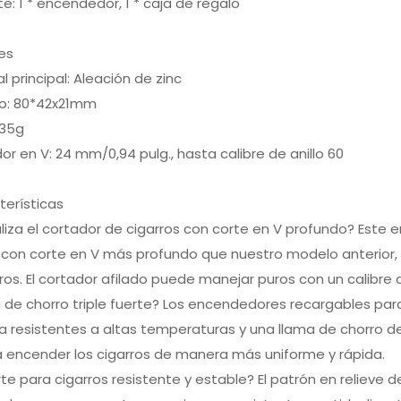
e: 1 * encendedor, 1 * caja de regalo
es
al principal: Aleación de zinc
o: 80*42x21mm
135g
or en V: 24 mm/0,94 pulg., hasta calibre de anillo 60
terísticas
liza el cortador de cigarros con corte en V profundo? Est
 con corte en V más profundo que nuestro modelo anterior, 
rros. El cortador afilado puede manejar puros con un calibre 
 de chorro triple fuerte? Los encendedores recargables par
 resistentes a altas temperaturas y una llama de chorro de 
a encender los cigarros de manera más uniforme y rápida.
te para cigarros resistente y estable? El patrón en relieve d