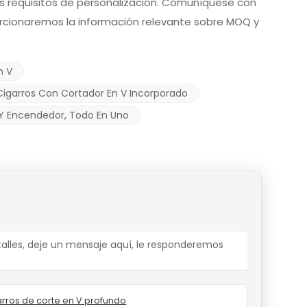
s requisitos de personalización. Comuníquese con
orcionaremos la información relevante sobre MOQ y
n V
igarros Con Cortador En V Incorporado
Y Encendedor, Todo En Uno
alles, deje un mensaje aquí, le responderemos
arros de corte en V profundo