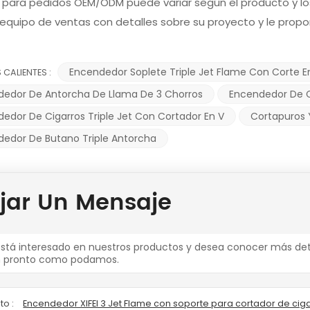
Q para pedidos OEM/ODM puede variar según el producto y lo
equipo de ventas con detalles sobre su proyecto y le prop
Encendedor Soplete Triple Jet Flame Con Corte E
 CALIENTES :
dedor De Antorcha De Llama De 3 Chorros
Encendedor De C
edor De Cigarros Triple Jet Con Cortador En V
Cortapuros 
edor De Butano Triple Antorcha
jar Un Mensaje
está interesado en nuestros productos y desea conocer más det
n pronto como podamos.
to :
Encendedor XIFEI 3 Jet Flame con soporte para cortador de cig