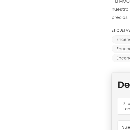
- El MO
nuestro 
precios.
ETIQUETAS
Encen
Encend
Encend
De
Si 
ta
Suje