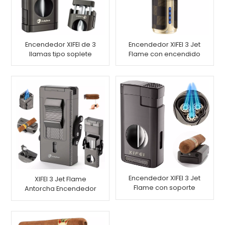
Encendedor XIFEI de 3
Encendedor XIFEI 3 Jet
llamas tipo soplete
Flame con encendido
con cortador en V con
electrónico
resorte
Encendedor XIFEI 3 Jet
XIFEI 3 Jet Flame
Flame con soporte
Antorcha Encendedor
para cortador de
con Cigar Vcutter
cigarros de corte en V
Punch Stand Draw
profundo
Enhancer