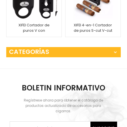
XIFEI Cortador de
XIFEI 4-en-1 Cortador
puros V con
de puros S-cut V-cut
herramienta para
Punch-cut Stand
mejorar el dibujo, 2
soportes para puros,
CATEGORÍAS
cortar hasta 55 puros
de calibre de anillo
BOLETIN INFORMATIVO
Regístrese ahora para obtener el catálogo de
productos actualizado de accesorios para
cigarros.