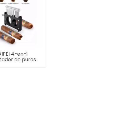
XIFEI 4-en-1
tador de puros
t V-cut Punch-
cut Stand