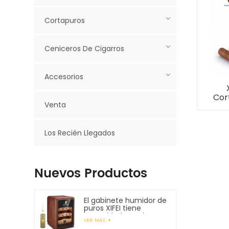
Cortapuros
Ceniceros De Cigarros
Accesorios
Cor
Venta
S-cu
Los Recién Llegados
Nuevos Productos
El gabinete humidor de
puros XIFEI tiene
capacidad para hasta
VER MÁS
150 puros