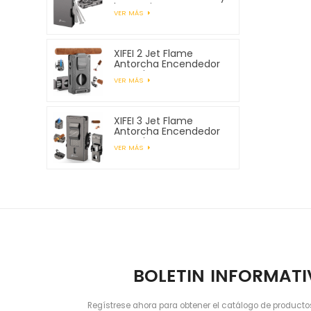
herramientas para
VER MÁS
pipa
XIFEI 2 Jet Flame
Antorcha Encendedor
con Cigar Vcutter
VER MÁS
Punch Stand Draw
Enhancer
XIFEI 3 Jet Flame
Antorcha Encendedor
con Cigar Vcutter
VER MÁS
Punch Stand Draw
Enhancer
BOLETIN INFORMAT
Regístrese ahora para obtener el catálogo de producto