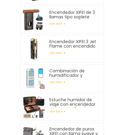
Encendedor XIFEI de 3
llamas tipo soplete
con cortador en V con
VER MÁS
resorte
Encendedor XIFEI 3 Jet
Flame con encendido
electrónico
VER MÁS
Combinación de
humidificador y
purificador de aire XIFEI
VER MÁS
Estuche humidor de
viaje con encendedor
de cigarros 5 en 1,
VER MÁS
capacidad para 7
cigarros
Encendedor de puros
XIFEI con llama suave y