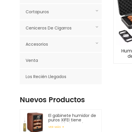
Cortapuros
Ceniceros De Cigarros
Accesorios
Humi
de
Venta
Los Recién Llegados
Nuevos Productos
El gabinete humidor de
puros XIFEI tiene
capacidad para hasta
VER MÁS
150 puros