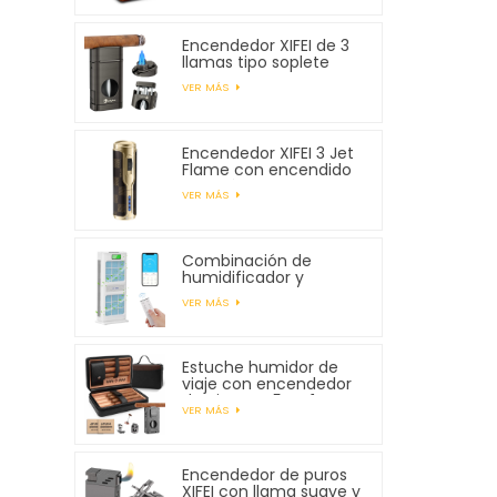
Encendedor XIFEI de 3
llamas tipo soplete
con cortador en V con
VER MÁS
resorte
Encendedor XIFEI 3 Jet
Flame con encendido
electrónico
VER MÁS
Combinación de
humidificador y
purificador de aire XIFEI
VER MÁS
Estuche humidor de
viaje con encendedor
de cigarros 5 en 1,
VER MÁS
capacidad para 7
cigarros
Encendedor de puros
XIFEI con llama suave y