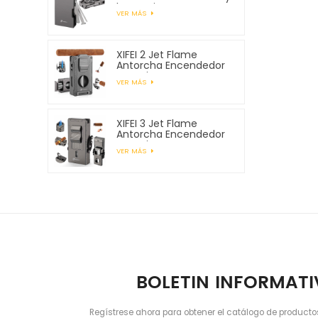
herramientas para
VER MÁS
pipa
XIFEI 2 Jet Flame
Antorcha Encendedor
con Cigar Vcutter
VER MÁS
Punch Stand Draw
Enhancer
XIFEI 3 Jet Flame
Antorcha Encendedor
con Cigar Vcutter
VER MÁS
Punch Stand Draw
Enhancer
BOLETIN INFORMAT
Regístrese ahora para obtener el catálogo de producto