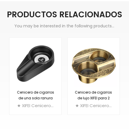
PRODUCTOS RELACIONADOS
You may be interested in the following products...
Cenicero de cigarros
Cenicero de cigarros
de una sola ranura
de lujo XIFEI para 2
XIFEI de plástico
cigarros
★ XIFEI Cenicero ligero para puros, Cenicero doméstico de melamina para puros Diseño de una sola ranura
★ XIFEI Cenicero ligero para puros, Cenicero doméstico de melamina para puros Diseño de una sola ranura