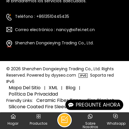
le brindaremos los servicios adecuados.
Teléfono : +8613510445435
Correo electrónico : nancy@xifei.net.cn
Shenzhen Dongxieying Trading Co., Ltd.
© 2026 Shenzhen Dongxieying Trading Co., Ltd. Rights
Reserved. Powered by dyyseo.com
Soporta red
IPv6
Mapa Del Sitio
XML
Blog
|
|
|
Política De Privacidad
Ceramic Fiber Tape
Fire Blanket
Friendly Links:
PREGUNTE AHORA
Silicone Coated Fire Sleeve
Hogar
Productos
Sobre
Whatsapp
Nosotros