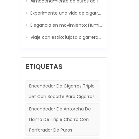
Almacenamiento de puros de lujo: juego de humidores de madera de fibra de carbono XIFEI
herra
encen
Experimente una vida de cigarros de lujo: Humidor de madera XIFEI con encendedor de cigarros 5 en 1 integrado
combu
Recarg
Elegancia en movimiento: Humidor de viaje XIFEI y conjunto de encendedor de puros 5 en 1
encen
sus p
brind
Viaje con estilo: lujosa cigarrera de XIFEI y potente acompañante de antorcha
deber
Flame
lo hac
sufic
ETIQUETAS
elega
cualq
cualq
impre
Encendedor De Cigarros Triple
encen
poten
Jet Con Soporte Para Cigarros
diver
comod
Encendedor De Antorcha De
Funci
facil
Llama De Triple Chorro Con
compa
encen
Perforador De Puros
diseñ
acces