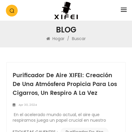
BLOG
Hogar
/
Buscar
Purificador De Aire XIFEI: Creación
De Una Atmósfera Propicia Para Los
Cigarros, Un Respiro A La Vez
Apr 30, 2024
En el acelerado mundo actual, el aire que
respiramos juega un papel crucial en nuestro
bienestar general. Ya sea en casa o en la oficina,
garantizar un aire limpio y fresco es esencial para