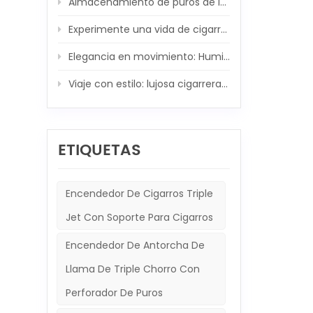
Almacenamiento de puros de lujo: juego de humidores de madera de fibra de carbono XIFEI
uno má
diseñ
Experimente una vida de cigarros de lujo: Humidor de madera XIFEI con encendedor de cigarros 5 en 1 integrado
fácil
el en
Elegancia en movimiento: Humidor de viaje XIFEI y conjunto de encendedor de puros 5 en 1
herra
La in
Viaje con estilo: lujosa cigarrera de XIFEI y potente acompañante de antorcha
esenc
const
interi
corta
fácil
ETIQUETAS
al fu
recar
largo
XIFEI
Encendedor De Cigarros Triple
cigarr
elega
Jet Con Soporte Para Cigarros
ocasi
este 
Encendedor De Antorcha De
regalo
Encen
Llama De Triple Chorro Con
y est
herra
Perforador De Puros
encen