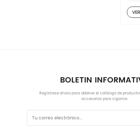
doble
impre
herra
combin
VE
excep
lo qu
de ci
para 
encen
ocasi
consi
Exper
puros
BOLETIN INFORMAT
Regístrese ahora para obtener el catálogo de producto
accesorios para cigarros.