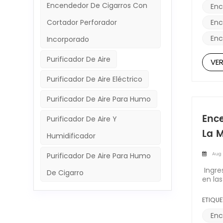
acces
Encendedor De Cigarros Con
estil
Enc
llama 
Enc
Cortador Perforador
manos
sólo 
Enc
Incorporado
butan
extrac
Purificador De Aire
La ca
VE
desli
inigu
Purificador De Aire Eléctrico
segura
encen
Purificador De Aire Para Humo
segur
front
Enc
Purificador De Aire Y
capa 
La M
compa
Humidificador
una e
perfo
Aug 
Purificador De Aire Para Humo
3,9 c
probl
Ingre
De Cigarro
Perfo
en la
versá
diseñ
y pre
varie
ETIQUE
encen
Explo
trans
eléct
Enc
permi