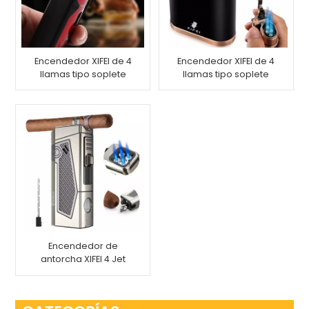
Encendedor XIFEI de 4
Encendedor XIFEI de 4
llamas tipo soplete
llamas tipo soplete
con perforador de
con soporte para
cigarros
cigarros
Encendedor de
antorcha XIFEI 4 Jet
Flame con soporte
para cajón de punzón
de puros