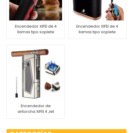
Encendedor XIFEI de 4
Encendedor XIFEI de 4
llamas tipo soplete
llamas tipo soplete
con perforador de
con soporte para
cigarros
cigarros
Encendedor de
antorcha XIFEI 4 Jet
Flame con soporte
para cajón de punzón
de puros