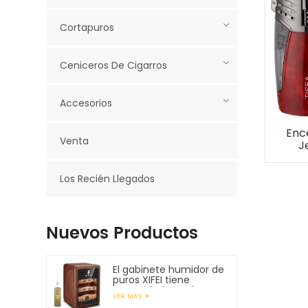
Cortapuros
Ceniceros De Cigarros
Accesorios
Enc
Venta
J
pun
Los Recién Llegados
Nuevos Productos
El gabinete humidor de
puros XIFEI tiene
capacidad para hasta
VER MÁS
150 puros