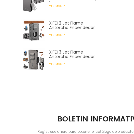
herramientas para
VER MÁS
pipa
XIFEI 2 Jet Flame
Antorcha Encendedor
con Cigar Vcutter
VER MÁS
Punch Stand Draw
Enhancer
XIFEI 3 Jet Flame
Antorcha Encendedor
con Cigar Vcutter
VER MÁS
Punch Stand Draw
Enhancer
BOLETIN INFORMAT
Regístrese ahora para obtener el catálogo de producto