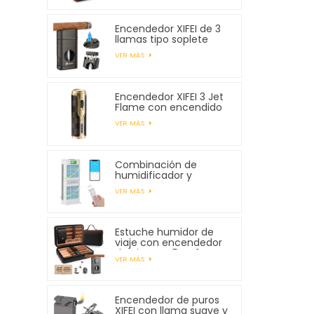
Encendedor XIFEI de 3
llamas tipo soplete
con cortador en V con
VER MÁS
resorte
Encendedor XIFEI 3 Jet
Flame con encendido
electrónico
VER MÁS
Combinación de
humidificador y
purificador de aire XIFEI
VER MÁS
Estuche humidor de
viaje con encendedor
de cigarros 5 en 1,
VER MÁS
capacidad para 7
cigarros
Encendedor de puros
XIFEI con llama suave y