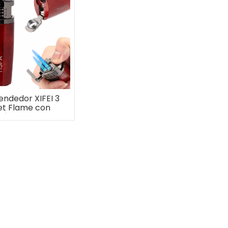
endedor XIFEI 3
et Flame con
zón para puros