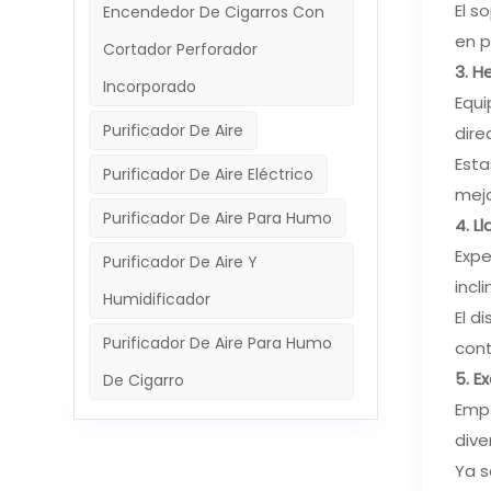
El s
Encendedor De Cigarros Con
en p
Cortador Perforador
3. H
Incorporado
Equi
Purificador De Aire
dire
Esta
Purificador De Aire Eléctrico
mejo
Purificador De Aire Para Humo
4. L
Expe
Purificador De Aire Y
incl
Humidificador
El d
Purificador De Aire Para Humo
cont
5. E
De Cigarro
Empa
dive
Ya s