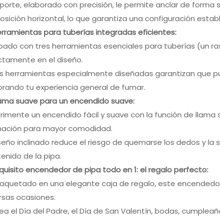
oporte, elaborado con precisión, le permite anclar de form
osición horizontal, lo que garantiza una configuración esta
erramientas para tuberías integradas eficientes:
pado con tres herramientas esenciales para tuberías (un ra
ctamente en el diseño.
s herramientas especialmente diseñadas garantizan que pue
rando tu experiencia general de fumar.
lama suave para un encendido suave:
rimente un encendido fácil y suave con la función de llama 
inación para mayor comodidad.
iseño inclinado reduce el riesgo de quemarse los dedos y la s
enido de la pipa.
xquisito encendedor de pipa todo en 1: el regalo perfecto:
quetado en una elegante caja de regalo, este encendedor 
rsas ocasiones.
ea el Día del Padre, el Día de San Valentín, bodas, cumpleañ