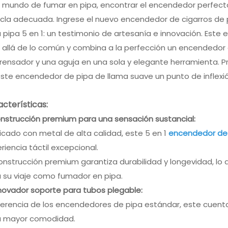
l mundo de fumar en pipa, encontrar el encendedor perfecto
la adecuada. Ingrese el nuevo encendedor de cigarros de p
 pipa 5 en 1: un testimonio de artesanía e innovación. Est
allá de lo común y combina a la perfección un encendedor 
rensador y una aguja en una sola y elegante herramienta. 
ste encendedor de pipa de llama suave un punto de inflexión
cterísticas:
onstrucción premium para una sensación sustancial:
icado con metal de alta calidad, este 5 en 1
encendedor de
riencia táctil excepcional.
onstrucción premium garantiza durabilidad y longevidad, lo
 su viaje como fumador en pipa.
nnovador soporte para tubos plegable:
ferencia de los encendedores de pipa estándar, este cuenta
a mayor comodidad.