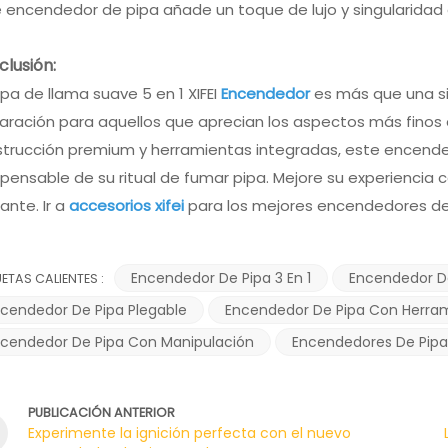
 encendedor de pipa añade un toque de lujo y singularidad 
lusión:
ipa de llama suave 5 en 1 XIFEI
Encendedor
es más que una si
aración para aquellos que aprecian los aspectos más finos 
trucción premium y herramientas integradas, este encende
spensable de su ritual de fumar pipa. Mejore su experiencia 
ante. Ir a
accesorios xifei
para los mejores encendedores d
Encendedor De Pipa 3 En 1
Encendedor D
UETAS CALIENTES :
cendedor De Pipa Plegable
Encendedor De Pipa Con Herra
cendedor De Pipa Con Manipulación
Encendedores De Pipa
PUBLICACIÓN ANTERIOR
Experimente la ignición perfecta con el nuevo