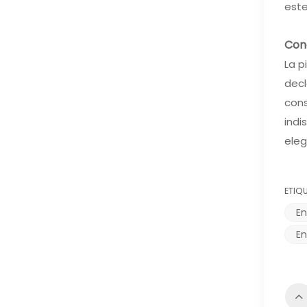
este
Conc
La p
decl
cons
indi
eleg
ETIQ
En
En