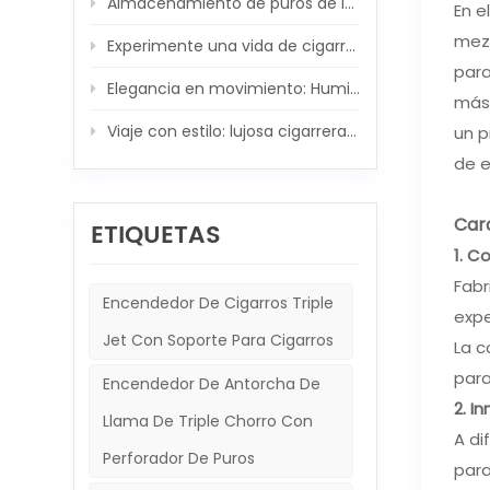
Almacenamiento de puros de lujo: juego de humidores de madera de fibra de carbono XIFEI
En e
mezc
Experimente una vida de cigarros de lujo: Humidor de madera XIFEI con encendedor de cigarros 5 en 1 integrado
para
Elegancia en movimiento: Humidor de viaje XIFEI y conjunto de encendedor de puros 5 en 1
más 
Viaje con estilo: lujosa cigarrera de XIFEI y potente acompañante de antorcha
un p
de e
Cara
ETIQUETAS
1. C
Fabr
Encendedor De Cigarros Triple
expe
Jet Con Soporte Para Cigarros
La c
para
Encendedor De Antorcha De
2. I
Llama De Triple Chorro Con
A di
Perforador De Puros
par