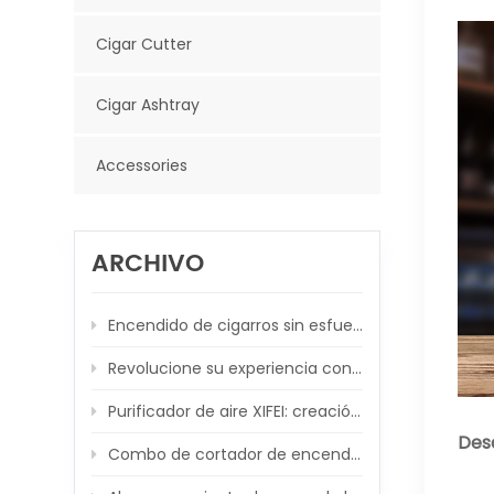
Cigar Cutter
Cigar Ashtray
Accessories
ARCHIVO
Encendido de cigarros sin esfuerzo con cortador en V con resorte
Revolucione su experiencia con los cigarros con el encendedor de antorcha XIFEI 3 Jet Flame
Purificador de aire XIFEI: creación de una atmósfera propicia para los cigarros, un respiro a la vez
Desc
Combo de cortador de encendedor de cigarros de lujo XIFEI: Eleva tus momentos de cigarro