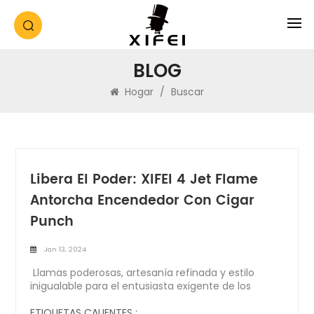
BLOG
Hogar
/
Buscar
Libera El Poder: XIFEI 4 Jet Flame
Antorcha Encendedor Con Cigar
Punch
Jan 13, 2024
Llamas poderosas, artesanía refinada y estilo
inigualable para el entusiasta exigente de los
cigarros Hay cierta elegancia en el ritual de
encender un cigarro y la experiencia sólo se
ETIQUETAS CALIENTES :